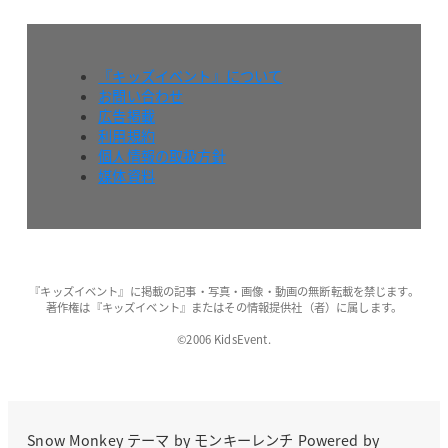
『キッズイベント』について
お問い合わせ
広告掲載
利用規約
個人情報の取扱方針
媒体資料
『キッズイベント』に掲載の記事・写真・画像・動画の無断転載を禁じます。
著作権は『キッズイベント』またはその情報提供社（者）に属します。
©2006 KidsEvent.
Snow Monkey
テーマ by
モンキーレンチ
Powered by