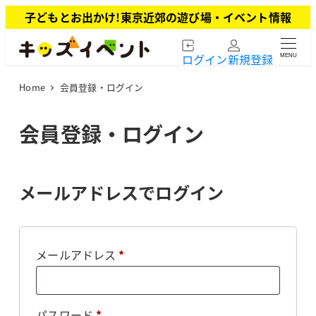
メ
子どもとお出かけ!東京近郊の遊び場・イベント情報
イ
ン
ログイン
新規登録
MENU
コ
ン
Home
会員登録・ログイン
テ
ン
ツ
会員登録・ログイン
へ
移
動
メールアドレスでログイン
必
メールアドレス
*
須
必
パスワード
*