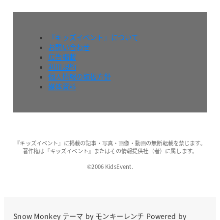
『キッズイベント』について
お問い合わせ
広告掲載
利用規約
個人情報の取扱方針
媒体資料
『キッズイベント』に掲載の記事・写真・画像・動画の無断転載を禁じます。
著作権は『キッズイベント』またはその情報提供社（者）に属します。
©2006 KidsEvent.
Snow Monkey
テーマ by
モンキーレンチ
Powered by