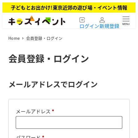
メ
子どもとお出かけ!東京近郊の遊び場・イベント情報
イ
ン
ログイン
新規登録
MENU
コ
ン
Home
会員登録・ログイン
テ
ン
ツ
会員登録・ログイン
へ
移
動
メールアドレスでログイン
必
メールアドレス
*
須
必
パスワード
*