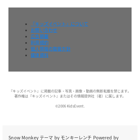
『キッズイベント』について
お問い合わせ
広告掲載
利用規約
個人情報の取扱方針
媒体資料
『キッズイベント』に掲載の記事・写真・画像・動画の無断転載を禁じます。
著作権は『キッズイベント』またはその情報提供社（者）に属します。
©2006 KidsEvent.
Snow Monkey
テーマ by
モンキーレンチ
Powered by