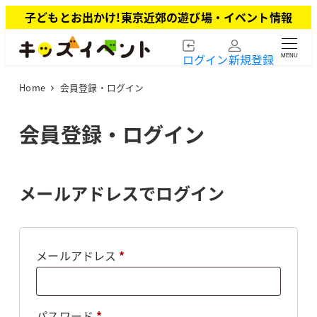
メ
子どもとお出かけ!東京近郊の遊び場・イベント情報
イ
ン
ログイン
新規登録
MENU
コ
ン
Home
会員登録・ログイン
テ
ン
ツ
会員登録・ログイン
へ
移
動
メールアドレスでログイン
必
メールアドレス
*
須
必
パスワード
*