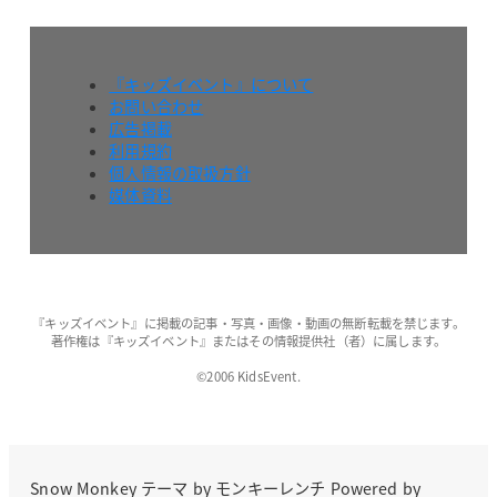
『キッズイベント』について
お問い合わせ
広告掲載
利用規約
個人情報の取扱方針
媒体資料
『キッズイベント』に掲載の記事・写真・画像・動画の無断転載を禁じます。
著作権は『キッズイベント』またはその情報提供社（者）に属します。
©2006 KidsEvent.
Snow Monkey
テーマ by
モンキーレンチ
Powered by