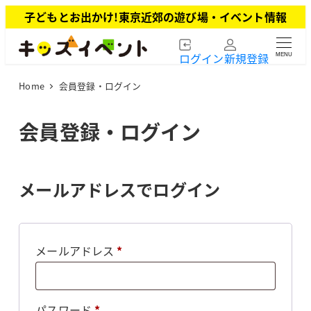
メ
子どもとお出かけ!東京近郊の遊び場・イベント情報
イ
ン
ログイン
新規登録
MENU
コ
ン
Home
会員登録・ログイン
テ
ン
ツ
会員登録・ログイン
へ
移
動
メールアドレスでログイン
必
メールアドレス
*
須
必
パスワード
*