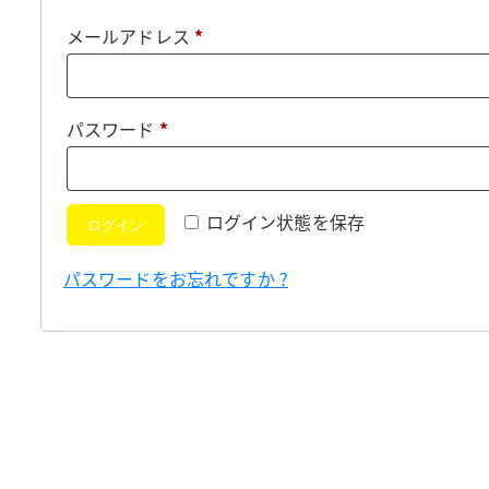
必
メールアドレス
*
須
必
パスワード
*
須
ログイン状態を保存
ログイン
パスワードをお忘れですか ?