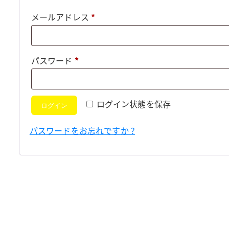
必
メールアドレス
*
須
必
パスワード
*
須
ログイン状態を保存
ログイン
パスワードをお忘れですか ?