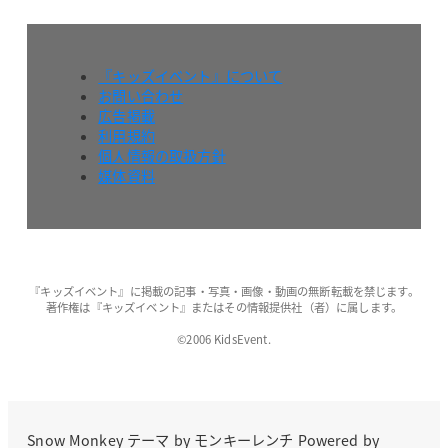
『キッズイベント』について
お問い合わせ
広告掲載
利用規約
個人情報の取扱方針
媒体資料
『キッズイベント』に掲載の記事・写真・画像・動画の無断転載を禁じます。
著作権は『キッズイベント』またはその情報提供社（者）に属します。
©2006 KidsEvent.
Snow Monkey
テーマ by
モンキーレンチ
Powered by