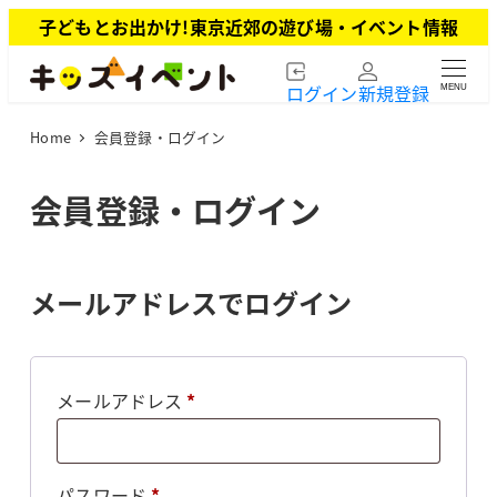
メ
子どもとお出かけ!東京近郊の遊び場・イベント情報
イ
ン
ログイン
新規登録
MENU
コ
ン
Home
会員登録・ログイン
テ
ン
ツ
会員登録・ログイン
へ
移
動
メールアドレスでログイン
必
メールアドレス
*
須
必
パスワード
*