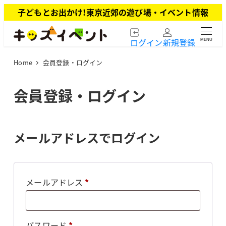
メ
子どもとお出かけ!東京近郊の遊び場・イベント情報
イ
ン
ログイン
新規登録
MENU
コ
ン
Home
会員登録・ログイン
テ
ン
ツ
会員登録・ログイン
へ
移
動
メールアドレスでログイン
必
メールアドレス
*
須
必
パスワード
*