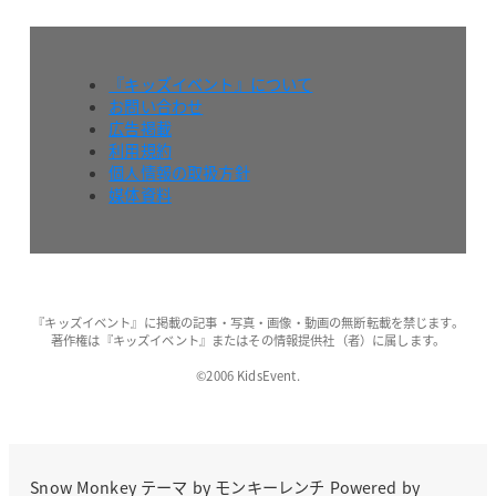
『キッズイベント』について
お問い合わせ
広告掲載
利用規約
個人情報の取扱方針
媒体資料
『キッズイベント』に掲載の記事・写真・画像・動画の無断転載を禁じます。
著作権は『キッズイベント』またはその情報提供社（者）に属します。
©2006 KidsEvent.
Snow Monkey
テーマ by
モンキーレンチ
Powered by