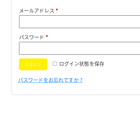
必
メールアドレス
*
須
必
パスワード
*
須
ログイン状態を保存
ログイン
パスワードをお忘れですか ?