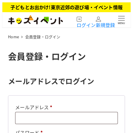
メ
子どもとお出かけ!東京近郊の遊び場・イベント情報
イ
ン
ログイン
新規登録
MENU
コ
ン
Home
会員登録・ログイン
テ
ン
ツ
会員登録・ログイン
へ
移
動
メールアドレスでログイン
必
メールアドレス
*
須
必
パスワード
*