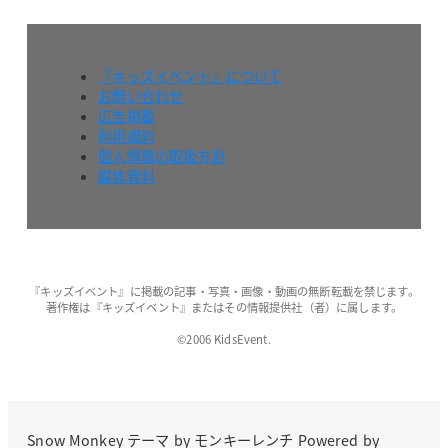
『キッズイベント』について
お問い合わせ
広告掲載
利用規約
個人情報の取扱方針
媒体資料
『キッズイベント』に掲載の記事・写真・画像・動画の無断転載を禁じます。
著作権は『キッズイベント』またはその情報提供社（者）に属します。
©2006 KidsEvent.
Snow Monkey
テーマ by
モンキーレンチ
Powered by