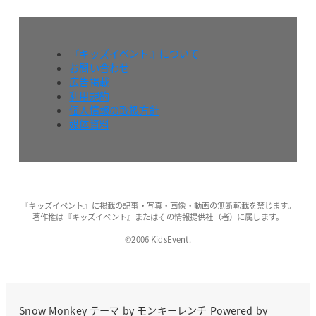
『キッズイベント』について
お問い合わせ
広告掲載
利用規約
個人情報の取扱方針
媒体資料
『キッズイベント』に掲載の記事・写真・画像・動画の無断転載を禁じます。
著作権は『キッズイベント』またはその情報提供社（者）に属します。
©2006 KidsEvent.
Snow Monkey
テーマ by
モンキーレンチ
Powered by