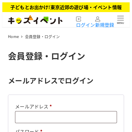
メ
子どもとお出かけ!東京近郊の遊び場・イベント情報
イ
ン
ログイン
新規登録
MENU
コ
ン
Home
会員登録・ログイン
テ
ン
ツ
会員登録・ログイン
へ
移
動
メールアドレスでログイン
必
メールアドレス
*
須
必
パスワード
*