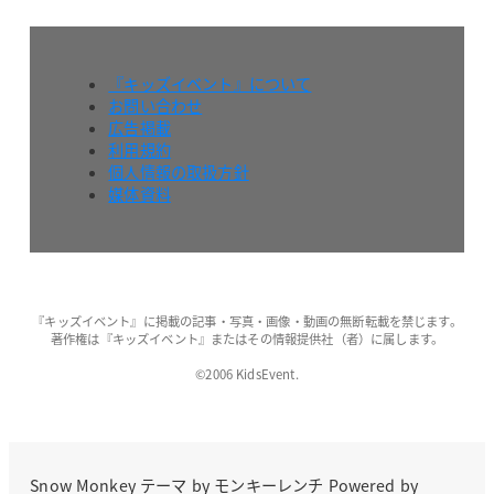
『キッズイベント』について
お問い合わせ
広告掲載
利用規約
個人情報の取扱方針
媒体資料
『キッズイベント』に掲載の記事・写真・画像・動画の無断転載を禁じます。
著作権は『キッズイベント』またはその情報提供社（者）に属します。
©2006 KidsEvent.
Snow Monkey
テーマ by
モンキーレンチ
Powered by