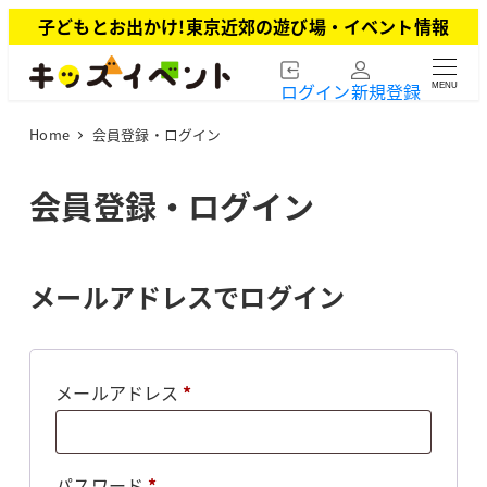
メ
子どもとお出かけ!東京近郊の遊び場・イベント情報
イ
ン
ログイン
新規登録
MENU
コ
ン
Home
会員登録・ログイン
テ
ン
ツ
会員登録・ログイン
へ
移
動
メールアドレスでログイン
必
メールアドレス
*
須
必
パスワード
*