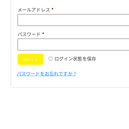
必
メールアドレス
*
須
必
パスワード
*
須
ログイン状態を保存
ログイン
パスワードをお忘れですか ?