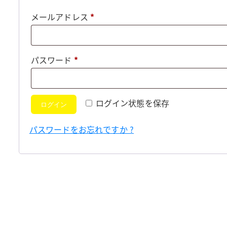
必
メールアドレス
*
須
必
パスワード
*
須
ログイン状態を保存
ログイン
パスワードをお忘れですか ?