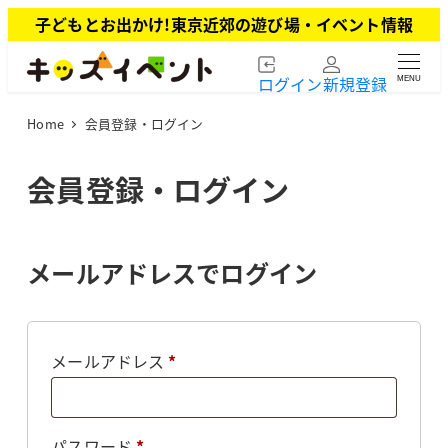
メ
子どもとお出かけ!東京近郊の遊び場・イベント情報
イ
ン
ログイン
新規登録
MENU
コ
ン
Home
会員登録・ログイン
テ
ン
ツ
会員登録・ログイン
へ
移
動
メールアドレスでログイン
必
メールアドレス
*
須
必
パスワード
*