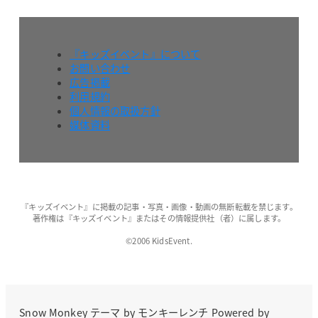
『キッズイベント』について
お問い合わせ
広告掲載
利用規約
個人情報の取扱方針
媒体資料
『キッズイベント』に掲載の記事・写真・画像・動画の無断転載を禁じます。
著作権は『キッズイベント』またはその情報提供社（者）に属します。
©2006 KidsEvent.
Snow Monkey
テーマ by
モンキーレンチ
Powered by