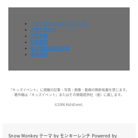
『キッズイベント』について
お問い合わせ
広告掲載
利用規約
個人情報の取扱方針
媒体資料
『キッズイベント』に掲載の記事・写真・画像・動画の無断転載を禁じます。
著作権は『キッズイベント』またはその情報提供社（者）に属します。
©2006 KidsEvent.
Snow Monkey
テーマ by
モンキーレンチ
Powered by