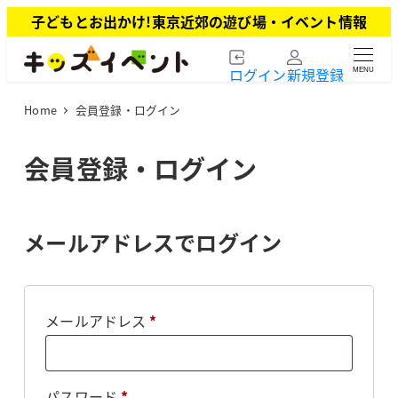
メ
子どもとお出かけ!東京近郊の遊び場・イベント情報
イ
ン
ログイン
新規登録
MENU
コ
ン
Home
会員登録・ログイン
テ
ン
ツ
会員登録・ログイン
へ
移
動
メールアドレスでログイン
必
メールアドレス
*
須
必
パスワード
*