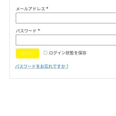
必
メールアドレス
*
須
必
パスワード
*
須
ログイン状態を保存
ログイン
パスワードをお忘れですか ?