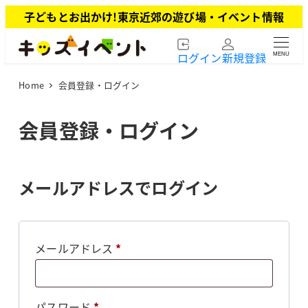
メ
子どもとお出かけ!東京近郊の遊び場・イベント情報
イ
ン
ログイン
新規登録
MENU
コ
ン
Home
会員登録・ログイン
テ
ン
ツ
会員登録・ログイン
へ
移
動
メールアドレスでログイン
必
メールアドレス
*
須
必
パスワード
*