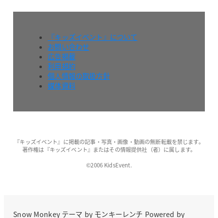
『キッズイベント』について
お問い合わせ
広告掲載
利用規約
個人情報の取扱方針
媒体資料
『キッズイベント』に掲載の記事・写真・画像・動画の無断転載を禁じます。
著作権は『キッズイベント』またはその情報提供社（者）に属します。
©2006 KidsEvent.
Snow Monkey
テーマ by
モンキーレンチ
Powered by