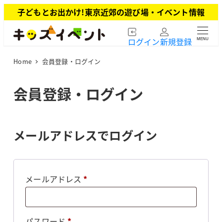
メ
子どもとお出かけ!東京近郊の遊び場・イベント情報
イ
ン
ログイン
新規登録
MENU
コ
ン
Home
会員登録・ログイン
テ
ン
ツ
会員登録・ログイン
へ
移
動
メールアドレスでログイン
必
メールアドレス
*
須
必
パスワード
*