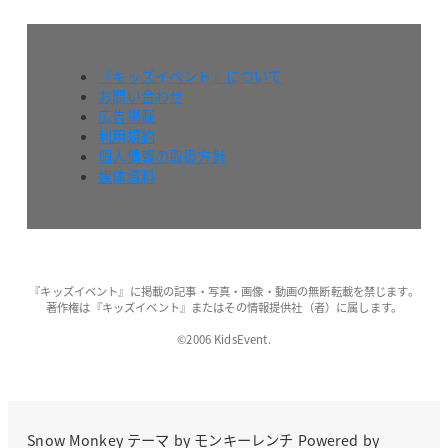
『キッズイベント』について
お問い合わせ
広告掲載
利用規約
個人情報の取扱方針
媒体資料
『キッズイベント』に掲載の記事・写真・画像・動画の無断転載を禁じます。
著作権は『キッズイベント』またはその情報提供社（者）に属します。
©2006 KidsEvent.
Snow Monkey
テーマ by
モンキーレンチ
Powered by