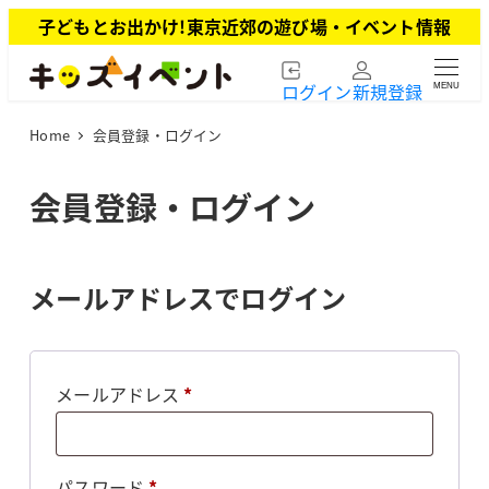
メ
子どもとお出かけ!東京近郊の遊び場・イベント情報
イ
ン
ログイン
新規登録
MENU
コ
ン
Home
会員登録・ログイン
テ
ン
ツ
会員登録・ログイン
へ
移
動
メールアドレスでログイン
必
メールアドレス
*
須
必
パスワード
*