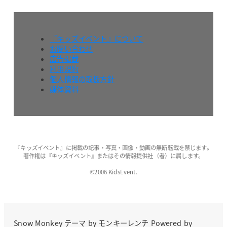
『キッズイベント』について
お問い合わせ
広告掲載
利用規約
個人情報の取扱方針
媒体資料
『キッズイベント』に掲載の記事・写真・画像・動画の無断転載を禁じます。
著作権は『キッズイベント』またはその情報提供社（者）に属します。
©2006 KidsEvent.
Snow Monkey
テーマ by
モンキーレンチ
Powered by