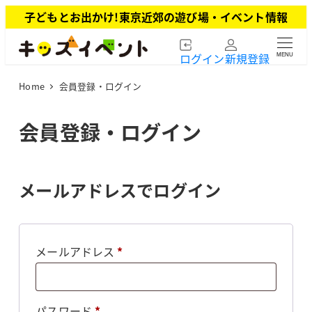
メ
子どもとお出かけ!東京近郊の遊び場・イベント情報
イ
ン
ログイン
新規登録
MENU
コ
ン
Home
会員登録・ログイン
テ
ン
ツ
会員登録・ログイン
へ
移
動
メールアドレスでログイン
必
メールアドレス
*
須
必
パスワード
*