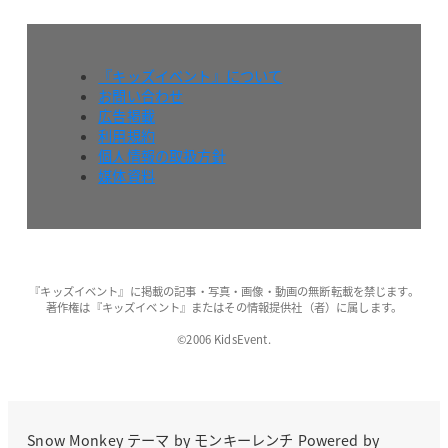
『キッズイベント』について
お問い合わせ
広告掲載
利用規約
個人情報の取扱方針
媒体資料
『キッズイベント』に掲載の記事・写真・画像・動画の無断転載を禁じます。
著作権は『キッズイベント』またはその情報提供社（者）に属します。
©2006 KidsEvent.
Snow Monkey
テーマ by
モンキーレンチ
Powered by