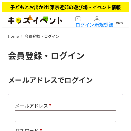
メ
子どもとお出かけ!東京近郊の遊び場・イベント情報
イ
ン
ログイン
新規登録
MENU
コ
ン
Home
会員登録・ログイン
テ
ン
ツ
会員登録・ログイン
へ
移
動
メールアドレスでログイン
必
メールアドレス
*
須
必
パスワード
*