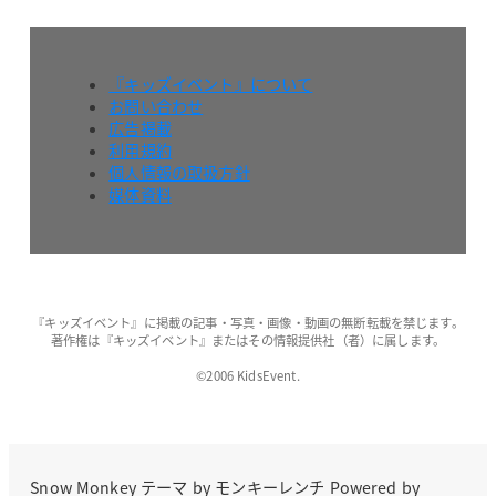
『キッズイベント』について
お問い合わせ
広告掲載
利用規約
個人情報の取扱方針
媒体資料
『キッズイベント』に掲載の記事・写真・画像・動画の無断転載を禁じます。
著作権は『キッズイベント』またはその情報提供社（者）に属します。
©2006 KidsEvent.
Snow Monkey
テーマ by
モンキーレンチ
Powered by