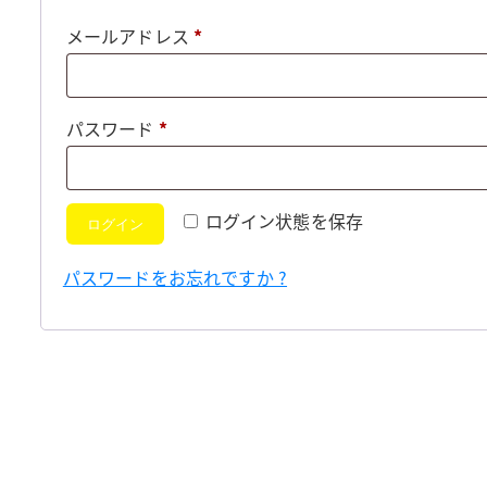
必
メールアドレス
*
須
必
パスワード
*
須
ログイン状態を保存
ログイン
パスワードをお忘れですか ?