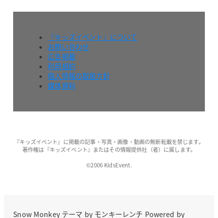
『キッズイベント』について
お問い合わせ
広告掲載
利用規約
個人情報の取扱方針
媒体資料
『キッズイベント』に掲載の記事・写真・画像・動画の無断転載を禁じます。
著作権は『キッズイベント』またはその情報提供社（者）に属します。
©2006 KidsEvent.
Snow Monkey
テーマ by
モンキーレンチ
Powered by