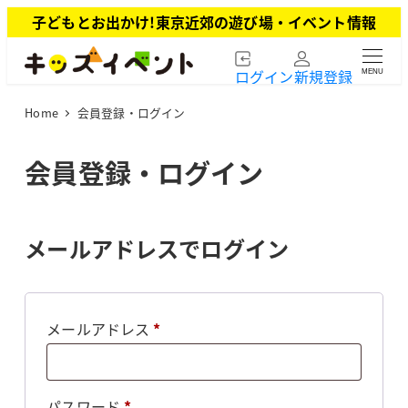
メ
子どもとお出かけ!東京近郊の遊び場・イベント情報
イ
ン
ログイン
新規登録
MENU
コ
ン
Home
会員登録・ログイン
テ
ン
ツ
会員登録・ログイン
へ
移
動
メールアドレスでログイン
必
メールアドレス
*
須
必
パスワード
*