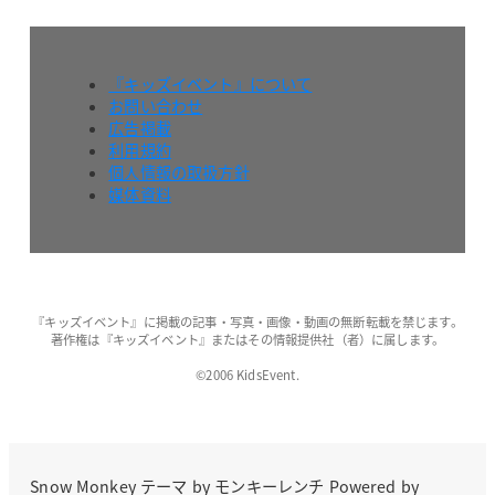
『キッズイベント』について
お問い合わせ
広告掲載
利用規約
個人情報の取扱方針
媒体資料
『キッズイベント』に掲載の記事・写真・画像・動画の無断転載を禁じます。
著作権は『キッズイベント』またはその情報提供社（者）に属します。
©2006 KidsEvent.
Snow Monkey
テーマ by
モンキーレンチ
Powered by