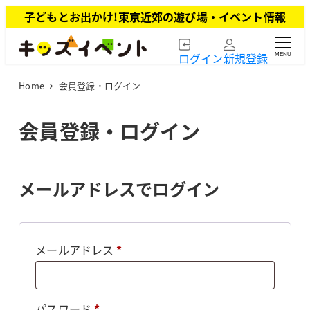
メ
子どもとお出かけ!東京近郊の遊び場・イベント情報
イ
ン
ログイン
新規登録
MENU
コ
ン
Home
会員登録・ログイン
テ
ン
ツ
会員登録・ログイン
へ
移
動
メールアドレスでログイン
必
メールアドレス
*
須
必
パスワード
*