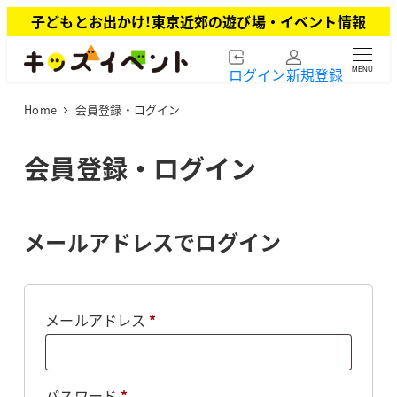
メ
子どもとお出かけ!東京近郊の遊び場・イベント情報
イ
ン
ログイン
新規登録
MENU
コ
ン
Home
会員登録・ログイン
テ
ン
ツ
会員登録・ログイン
へ
移
動
メールアドレスでログイン
必
メールアドレス
*
須
必
パスワード
*