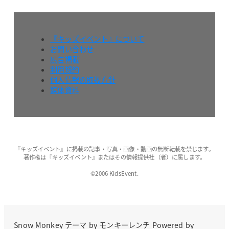
『キッズイベント』について
お問い合わせ
広告掲載
利用規約
個人情報の取扱方針
媒体資料
『キッズイベント』に掲載の記事・写真・画像・動画の無断転載を禁じます。
著作権は『キッズイベント』またはその情報提供社（者）に属します。
©2006 KidsEvent.
Snow Monkey
テーマ by
モンキーレンチ
Powered by