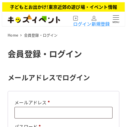
メ
子どもとお出かけ!東京近郊の遊び場・イベント情報
イ
ン
ログイン
新規登録
MENU
コ
ン
Home
会員登録・ログイン
テ
ン
ツ
会員登録・ログイン
へ
移
動
メールアドレスでログイン
必
メールアドレス
*
須
必
パスワード
*