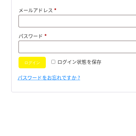
必
メールアドレス
*
須
必
パスワード
*
須
ログイン状態を保存
ログイン
パスワードをお忘れですか ?