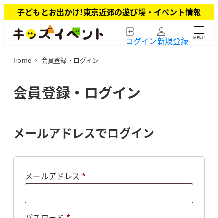
メ
子どもとお出かけ!東京近郊の遊び場・イベント情報
イ
ン
ログイン
新規登録
MENU
コ
ン
Home
会員登録・ログイン
テ
ン
ツ
会員登録・ログイン
へ
移
動
メールアドレスでログイン
必
メールアドレス
*
須
必
パスワード
*