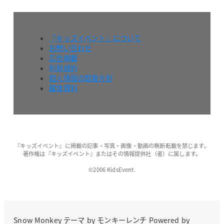
『キッズイベント』について
お問い合わせ
広告掲載
利用規約
個人情報の取扱方針
媒体資料
『キッズイベント』に掲載の記事・写真・画像・動画の無断転載を禁じます。
著作権は『キッズイベント』またはその情報提供社（者）に属します。
©2006 KidsEvent.
Snow Monkey
テーマ by
モンキーレンチ
Powered by