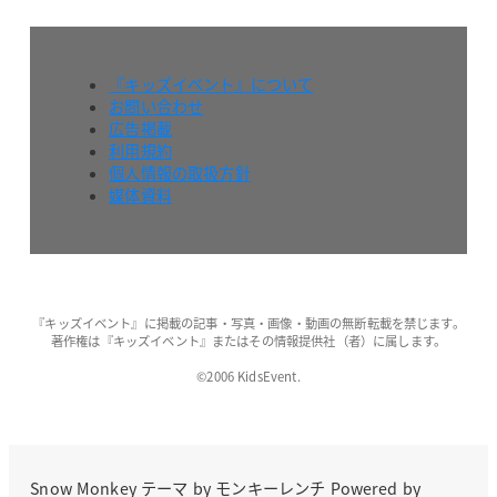
『キッズイベント』について
お問い合わせ
広告掲載
利用規約
個人情報の取扱方針
媒体資料
『キッズイベント』に掲載の記事・写真・画像・動画の無断転載を禁じます。
著作権は『キッズイベント』またはその情報提供社（者）に属します。
©2006 KidsEvent.
Snow Monkey
テーマ by
モンキーレンチ
Powered by