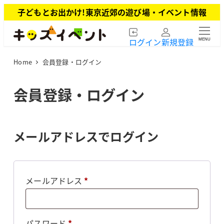
メ
子どもとお出かけ!東京近郊の遊び場・イベント情報
イ
ン
ログイン
新規登録
MENU
コ
ン
Home
会員登録・ログイン
テ
ン
ツ
会員登録・ログイン
へ
移
動
メールアドレスでログイン
必
メールアドレス
*
須
必
パスワード
*