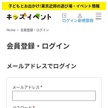
メ
子どもとお出かけ!東京近郊の遊び場・イベント情報
イ
ン
ログイン
新規登録
MENU
コ
ン
Home
会員登録・ログイン
テ
ン
ツ
会員登録・ログイン
へ
移
動
メールアドレスでログイン
必
メールアドレス
*
須
必
パスワード
*