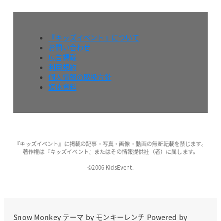
『キッズイベント』について
お問い合わせ
広告掲載
利用規約
個人情報の取扱方針
媒体資料
『キッズイベント』に掲載の記事・写真・画像・動画の無断転載を禁じます。
著作権は『キッズイベント』またはその情報提供社（者）に属します。
©2006 KidsEvent.
Snow Monkey
テーマ by
モンキーレンチ
Powered by