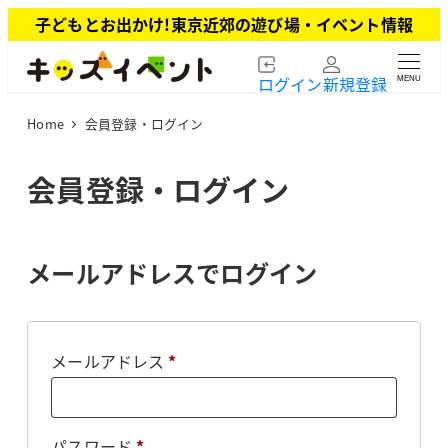
メ
子どもとお出かけ!東京近郊の遊び場・イベント情報
イ
ン
ログイン
新規登録
MENU
コ
ン
Home
会員登録・ログイン
テ
ン
ツ
会員登録・ログイン
へ
移
動
メールアドレスでログイン
必
メールアドレス
*
須
必
パスワード
*