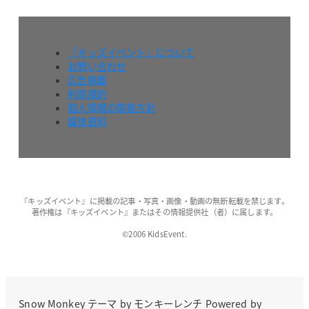
『キッズイベント』について
お問い合わせ
広告掲載
利用規約
個人情報の取扱方針
媒体資料
『キッズイベント』に掲載の記事・写真・画像・動画の無断転載を禁じます。
著作権は『キッズイベント』またはその情報提供社（者）に属します。
©2006 KidsEvent.
Snow Monkey
テーマ by
モンキーレンチ
Powered by