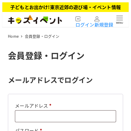
メ
子どもとお出かけ!東京近郊の遊び場・イベント情報
イ
ン
ログイン
新規登録
MENU
コ
ン
Home
会員登録・ログイン
テ
ン
ツ
会員登録・ログイン
へ
移
動
メールアドレスでログイン
必
メールアドレス
*
須
必
パスワード
*