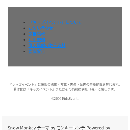
『キッズイベント』について
お問い合わせ
広告掲載
利用規約
個人情報の取扱方針
媒体資料
『キッズイベント』に掲載の記事・写真・画像・動画の無断転載を禁じます。
著作権は『キッズイベント』またはその情報提供社（者）に属します。
©2006 KidsEvent.
Snow Monkey
テーマ by
モンキーレンチ
Powered by