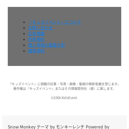
『キッズイベント』について
お問い合わせ
広告掲載
利用規約
個人情報の取扱方針
媒体資料
『キッズイベント』に掲載の記事・写真・画像・動画の無断転載を禁じます。
著作権は『キッズイベント』またはその情報提供社（者）に属します。
©2006 KidsEvent.
Snow Monkey
テーマ by
モンキーレンチ
Powered by