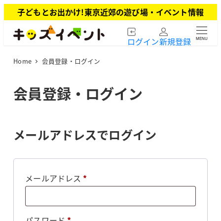
メ
子どもとお出かけ!東京近郊の遊び場・イベント情報
イ
ン
ログイン
新規登録
MENU
コ
ン
Home
会員登録・ログイン
テ
ン
ツ
会員登録・ログイン
へ
移
動
メールアドレスでログイン
必
メールアドレス
*
須
必
パスワード
*