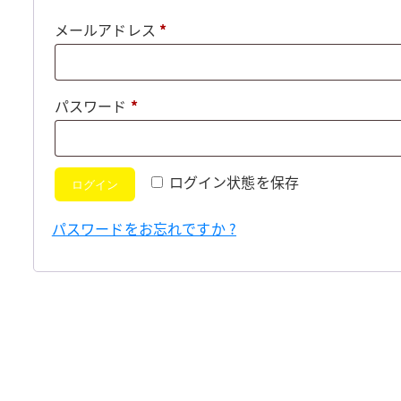
必
メールアドレス
*
須
必
パスワード
*
須
ログイン状態を保存
ログイン
パスワードをお忘れですか ?