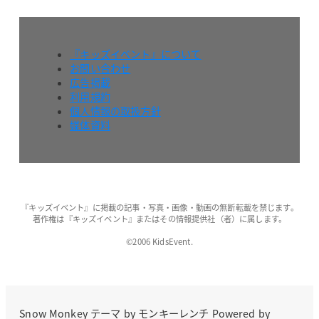
『キッズイベント』について
お問い合わせ
広告掲載
利用規約
個人情報の取扱方針
媒体資料
『キッズイベント』に掲載の記事・写真・画像・動画の無断転載を禁じます。
著作権は『キッズイベント』またはその情報提供社（者）に属します。
©2006 KidsEvent.
Snow Monkey
テーマ by
モンキーレンチ
Powered by