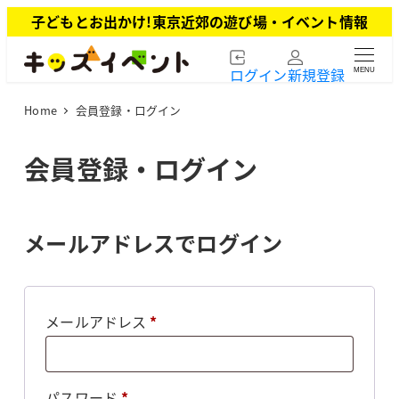
メ
子どもとお出かけ!東京近郊の遊び場・イベント情報
イ
ン
ログイン
新規登録
MENU
コ
ン
Home
会員登録・ログイン
テ
ン
ツ
会員登録・ログイン
へ
移
動
メールアドレスでログイン
必
メールアドレス
*
須
必
パスワード
*