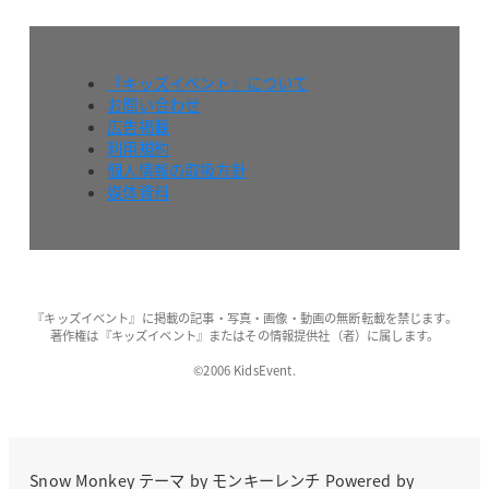
『キッズイベント』について
お問い合わせ
広告掲載
利用規約
個人情報の取扱方針
媒体資料
『キッズイベント』に掲載の記事・写真・画像・動画の無断転載を禁じます。
著作権は『キッズイベント』またはその情報提供社（者）に属します。
©2006 KidsEvent.
Snow Monkey
テーマ by
モンキーレンチ
Powered by