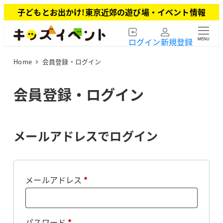
メ
子どもとお出かけ!東京近郊の遊び場・イベント情報
イ
ン
ログイン
新規登録
MENU
コ
ン
Home
会員登録・ログイン
テ
ン
ツ
会員登録・ログイン
へ
移
動
メールアドレスでログイン
必
メールアドレス
*
須
必
パスワード
*