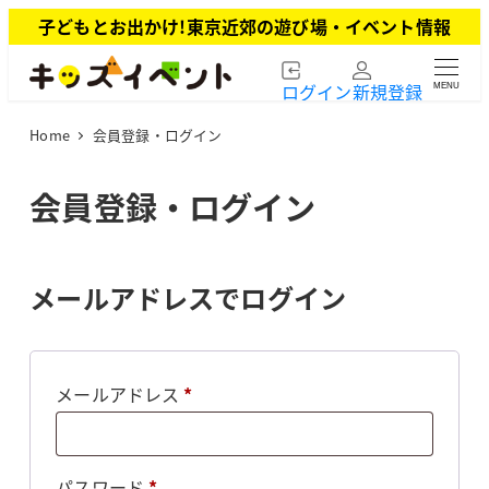
メ
子どもとお出かけ!東京近郊の遊び場・イベント情報
イ
ン
ログイン
新規登録
MENU
コ
ン
Home
会員登録・ログイン
テ
ン
ツ
会員登録・ログイン
へ
移
動
メールアドレスでログイン
必
メールアドレス
*
須
必
パスワード
*