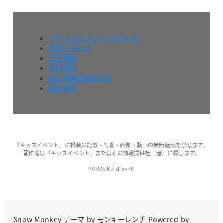
『キッズイベント』について
お問い合わせ
広告掲載
利用規約
個人情報の取扱方針
媒体資料
『キッズイベント』に掲載の記事・写真・画像・動画の無断転載を禁じます。
著作権は『キッズイベント』またはその情報提供社（者）に属します。
©2006 KidsEvent.
Snow Monkey
テーマ by
モンキーレンチ
Powered by