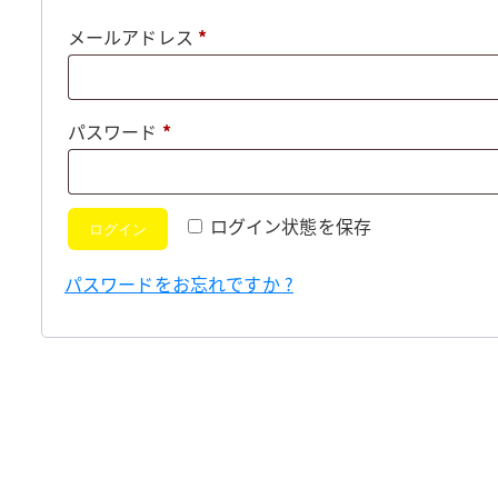
必
メールアドレス
*
須
必
パスワード
*
須
ログイン状態を保存
ログイン
パスワードをお忘れですか ?