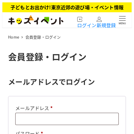
メ
子どもとお出かけ!東京近郊の遊び場・イベント情報
イ
ン
ログイン
新規登録
MENU
コ
ン
Home
会員登録・ログイン
テ
ン
ツ
会員登録・ログイン
へ
移
動
メールアドレスでログイン
必
メールアドレス
*
須
必
パスワード
*