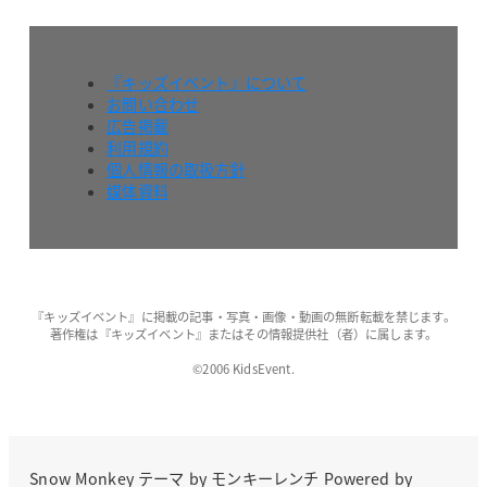
『キッズイベント』について
お問い合わせ
広告掲載
利用規約
個人情報の取扱方針
媒体資料
『キッズイベント』に掲載の記事・写真・画像・動画の無断転載を禁じます。
著作権は『キッズイベント』またはその情報提供社（者）に属します。
©2006 KidsEvent.
Snow Monkey
テーマ by
モンキーレンチ
Powered by