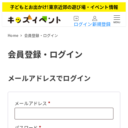
メ
子どもとお出かけ!東京近郊の遊び場・イベント情報
イ
ン
ログイン
新規登録
MENU
コ
ン
Home
会員登録・ログイン
テ
ン
ツ
会員登録・ログイン
へ
移
動
メールアドレスでログイン
必
メールアドレス
*
須
必
パスワード
*