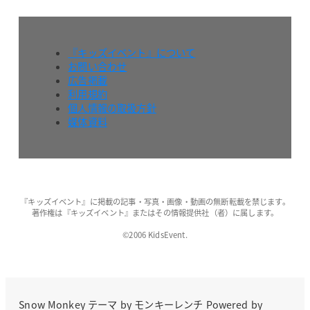
『キッズイベント』について
お問い合わせ
広告掲載
利用規約
個人情報の取扱方針
媒体資料
『キッズイベント』に掲載の記事・写真・画像・動画の無断転載を禁じます。
著作権は『キッズイベント』またはその情報提供社（者）に属します。
©2006 KidsEvent.
Snow Monkey
テーマ by
モンキーレンチ
Powered by