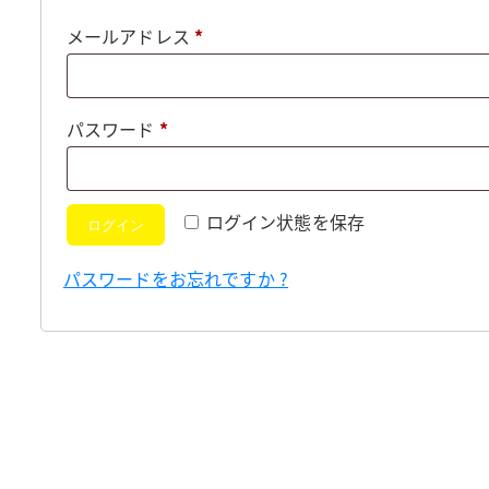
必
メールアドレス
*
須
必
パスワード
*
須
ログイン状態を保存
ログイン
パスワードをお忘れですか ?