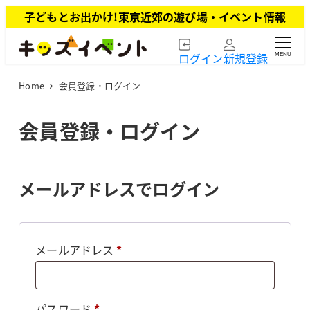
メ
子どもとお出かけ!東京近郊の遊び場・イベント情報
イ
ン
ログイン
新規登録
MENU
コ
ン
Home
会員登録・ログイン
テ
ン
ツ
会員登録・ログイン
へ
移
動
メールアドレスでログイン
必
メールアドレス
*
須
必
パスワード
*