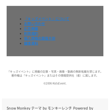
『キッズイベント』について
お問い合わせ
広告掲載
利用規約
個人情報の取扱方針
媒体資料
『キッズイベント』に掲載の記事・写真・画像・動画の無断転載を禁じます。
著作権は『キッズイベント』またはその情報提供社（者）に属します。
©2006 KidsEvent.
Snow Monkey
テーマ by
モンキーレンチ
Powered by