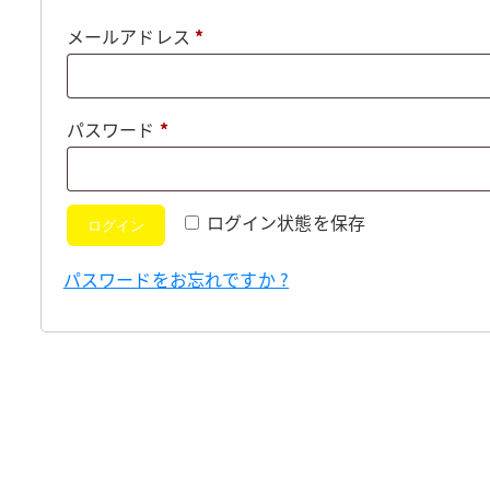
必
メールアドレス
*
須
必
パスワード
*
須
ログイン状態を保存
ログイン
パスワードをお忘れですか ?