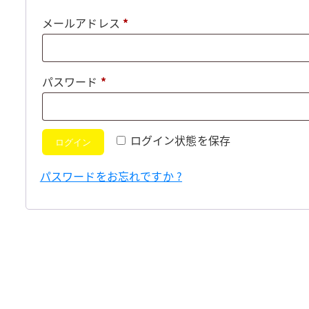
必
メールアドレス
*
須
必
パスワード
*
須
ログイン状態を保存
ログイン
パスワードをお忘れですか ?