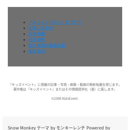
『キッズイベント』について
お問い合わせ
広告掲載
利用規約
個人情報の取扱方針
媒体資料
『キッズイベント』に掲載の記事・写真・画像・動画の無断転載を禁じます。
著作権は『キッズイベント』またはその情報提供社（者）に属します。
©2006 KidsEvent.
Snow Monkey
テーマ by
モンキーレンチ
Powered by