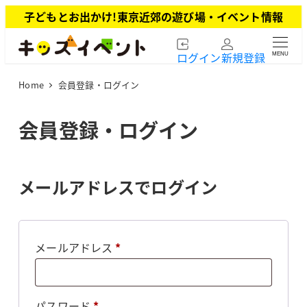
メ
子どもとお出かけ!東京近郊の遊び場・イベント情報
イ
ン
ログイン
新規登録
MENU
コ
ン
Home
会員登録・ログイン
テ
ン
ツ
会員登録・ログイン
へ
移
動
メールアドレスでログイン
必
メールアドレス
*
須
必
パスワード
*