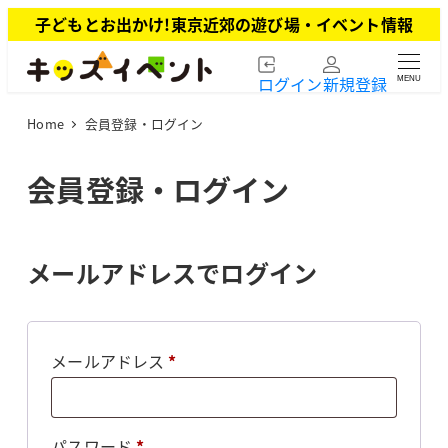
メ
子どもとお出かけ!東京近郊の遊び場・イベント情報
イ
ン
ログイン
新規登録
MENU
コ
ン
Home
会員登録・ログイン
テ
ン
ツ
会員登録・ログイン
へ
移
動
メールアドレスでログイン
必
メールアドレス
*
須
必
パスワード
*