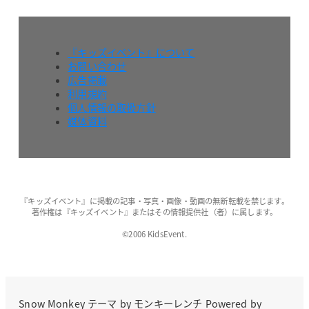
『キッズイベント』について
お問い合わせ
広告掲載
利用規約
個人情報の取扱方針
媒体資料
『キッズイベント』に掲載の記事・写真・画像・動画の無断転載を禁じます。
著作権は『キッズイベント』またはその情報提供社（者）に属します。
©2006 KidsEvent.
Snow Monkey
テーマ by
モンキーレンチ
Powered by