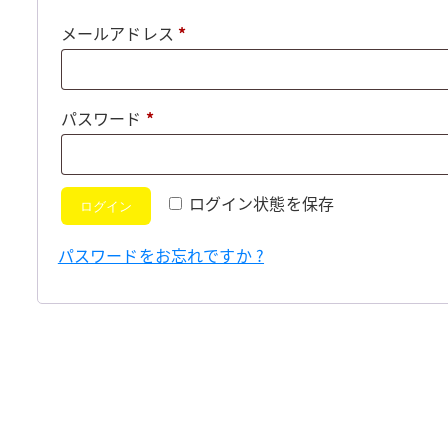
必
メールアドレス
*
須
必
パスワード
*
須
ログイン状態を保存
ログイン
パスワードをお忘れですか ?