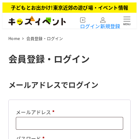
メ
子どもとお出かけ!東京近郊の遊び場・イベント情報
イ
ン
ログイン
新規登録
MENU
コ
ン
Home
会員登録・ログイン
テ
ン
ツ
会員登録・ログイン
へ
移
動
メールアドレスでログイン
必
メールアドレス
*
須
必
パスワード
*