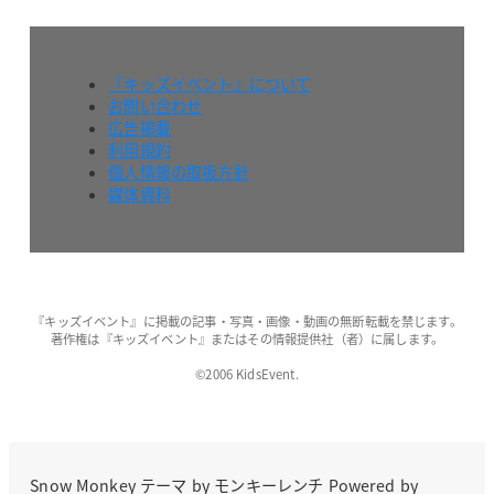
『キッズイベント』について
お問い合わせ
広告掲載
利用規約
個人情報の取扱方針
媒体資料
『キッズイベント』に掲載の記事・写真・画像・動画の無断転載を禁じます。
著作権は『キッズイベント』またはその情報提供社（者）に属します。
©2006 KidsEvent.
Snow Monkey
テーマ by
モンキーレンチ
Powered by