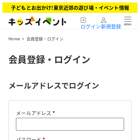
メ
子どもとお出かけ!東京近郊の遊び場・イベント情報
イ
ン
ログイン
新規登録
MENU
コ
ン
Home
会員登録・ログイン
テ
ン
ツ
会員登録・ログイン
へ
移
動
メールアドレスでログイン
必
メールアドレス
*
須
必
パスワード
*