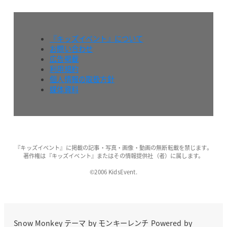
『キッズイベント』について
お問い合わせ
広告掲載
利用規約
個人情報の取扱方針
媒体資料
『キッズイベント』に掲載の記事・写真・画像・動画の無断転載を禁じます。
著作権は『キッズイベント』またはその情報提供社（者）に属します。
©2006 KidsEvent.
Snow Monkey
テーマ by
モンキーレンチ
Powered by